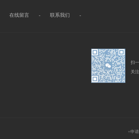
-
在线留言
-
联系我们
-
扫
关
+申